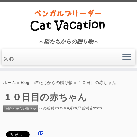
～猫たちからの贈り物～
コ
ン
ホーム
»
Blog
»
猫たちからの贈り物
»
１０日目の赤ちゃん
テ
１０日目の赤ちゃん
ン
ツ
へ
への投稿
2013年8月29日
投稿者:
Yoco
猫たちからの贈り物
ス
キ
ッ
プ