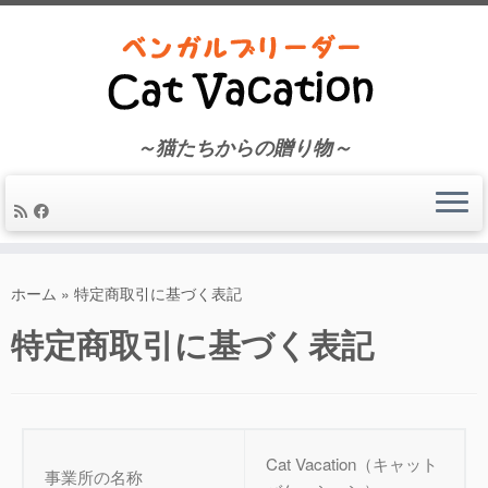
～猫たちからの贈り物～
コ
ン
ホーム
»
特定商取引に基づく表記
テ
特定商取引に基づく表記
ン
ツ
へ
ス
キ
ッ
Cat Vacation（キャット
事業所の名称
プ