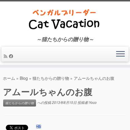
～猫たちからの贈り物～
コ
ン
ホーム
»
Blog
»
猫たちからの贈り物
»
アムールちゃんのお腹
テ
アムールちゃんのお腹
ン
ツ
へ
への投稿
2013年8月15日
投稿者:
Yoco
猫たちからの贈り物
ス
キ
ッ
プ