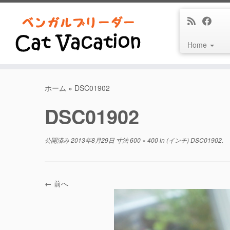
Home
コ
ン
ホーム
»
DSC01902
テ
DSC01902
ン
ツ
へ
公開済み
2013年8月29日
寸法
600 × 400
in (インチ)
DSC01902
.
ス
キ
ッ
プ
← 前へ