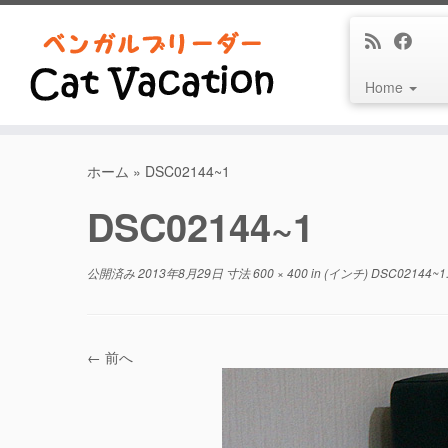
Home
コ
ン
ホーム
»
DSC02144~1
テ
DSC02144~1
ン
ツ
へ
公開済み
2013年8月29日
寸法
600 × 400
in (インチ)
DSC02144~1
ス
キ
ッ
プ
← 前へ