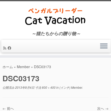
～猫たちからの贈り物～
コ
ン
ホーム
»
Member
»
DSC03173
テ
DSC03173
ン
ツ
へ
公開済み
2013年9月4日
寸法
600 × 400
in (インチ)
Member
.
ス
キ
ッ
← 前へ
次へ →
プ